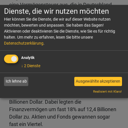
eine Vermögensteuer aus, die in Deutschland
Dienste, die wir nutzen möchten
seit 1997 nicht mehr erhoben wird.
Hier können Sie die Dienste, die wir auf dieser Website nutzen
möchten, bewerten und anpassen. Sie haben das Sagen!
Deutschland auf Platz vier bei
Aktivieren oder deaktivieren Sie die Dienste, wie Sie es für richtig
Finanzvermögen
halten.
Um mehr zu erfahren, lesen Sie bitte unsere
Das Anschwellen der Finanzvermögen dank
Datenschutzerklärung
.
starker Börsen ist kein allein deutsches
Phänomen: Weltweit legten die Nettovermögen
Analytik
laut BCG 2025 um gut 9% zu, auf den Rekord von
↓
2
Dienste
550 Billionen Dollar. Dabei stiegen besonders die
Finanzvermögen um fast 11% – das stärkste
Ich lehne ab
Ausgewählte akzeptieren
Plus seit 2021. Das Nettovermögen der
Realisiert mit Klaro!
Deutschen wuchs 2025 um rund 15% auf 23,3
Billionen Dollar. Dabei legten die
Finanzvermögen um fast 18% auf 12,4 Billionen
Dollar zu. Aktien und Fonds gewannen sogar
fast ein Viertel.