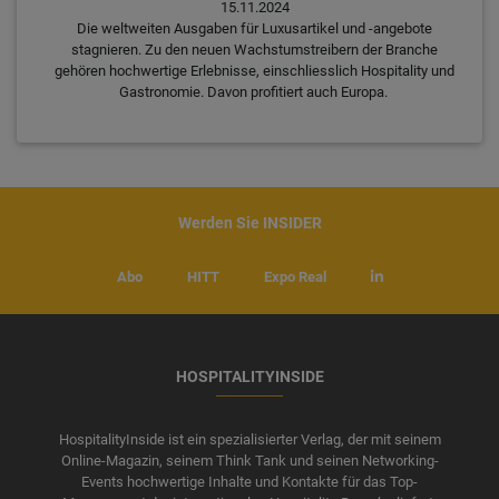
15.11.2024
Die weltweiten Ausgaben für Luxusartikel und -angebote
stagnieren. Zu den neuen Wachstumstreibern der Branche
gehören hochwertige Erlebnisse, einschliesslich Hospitality und
Gastronomie. Davon profitiert auch Europa.
Werden Sie INSIDER
Abo
HITT
Expo Real
HOSPITALITYINSIDE
HospitalityInside ist ein spezialisierter Verlag, der mit seinem
Online-Magazin, seinem Think Tank und seinen Networking-
Events hochwertige Inhalte und Kontakte für das Top-