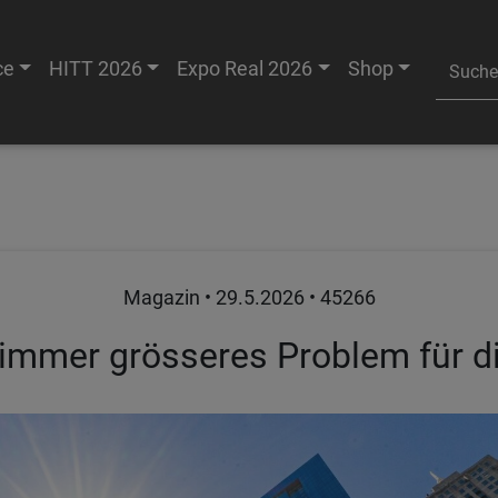
ce
HITT 2026
Expo Real 2026
Shop
Magazin •
29.5.2026
• 45266
n immer grösseres Problem für d