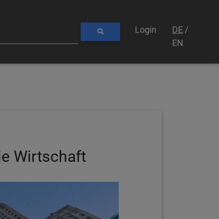
Login
DE
/
EN
ie Wirtschaft