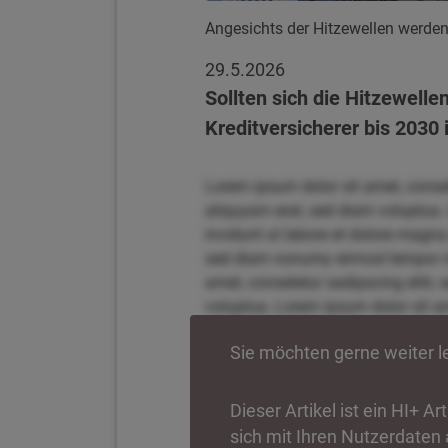
Angesichts der Hitzewellen werden 
29.5.2026
Sollten sich die Hitzewell
Kreditversicherer bis 2030 
Lorem ipsum dolor sit amet, conse
aliquyam erat, sed diam voluptua.
invidunt ut labore et dolore magna
sed diam nonumy eirmod tempor inv
amet, consetetur sadipscing elitr
voluptua. Lorem ipsum dolor sit am
magna aliquyam erat, sed diam vol
Sie möchten gerne weiter 
tempor invidunt ut labore et dolo
elitr, sed diam nonumy eirmod tem
sit amet, consetetur sadipscing el
Dieser Artikel ist ein HI+ A
diam voluptua. Lorem ipsum dolor 
sich mit Ihren Nutzerdaten 