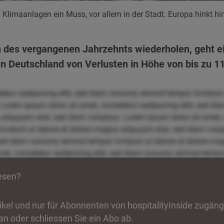
Klimaanlagen ein Muss, vor allem in der Stadt. Europa hinkt hin
en des vergangenen Jahrzehnts wiederholen, geht e
in Deutschland von Verlusten in Höhe von bis zu 11
tetur sadipscing elitr, sed diam nonumy eirmod tempor invidunt
 Lorem ipsum dolor sit amet, consetetur sadipscing elitr, sed 
 aliquyam erat, sed diam voluptua. Lorem ipsum dolor sit amet, c
idunt ut labore et dolore magna aliquyam erat, sed diam volup
, sed diam nonumy eirmod tempor invidunt ut labore et dolore m
et, consetetur sadipscing elitr, sed diam nonumy eirmod tempor 
uptua. Lorem ipsum dolor sit amet, consetetur sadipscing elit
lesen?
re magna aliquyam erat, sed diam voluptua. Lorem ipsum dolor si
por invidunt ut labore et dolore magna aliquyam erat, sed diam
itr, sed diam nonumy eirmod tempor invidunt ut labore et dolore
rtikel und nur für Abonnenten von hospitalityInside zugäng
sit amet, consetetur sadipscing elitr, sed diam nonumy eirmod t
an oder schliessen Sie ein Abo ab.