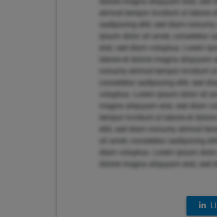
dolore magna aliquyam erat, sed d
eirmod tempor invidunt ut labore 
sadipscing elitr, sed diam nonumy
ipsum dolor sit amet, consetetur 
erat, sed diam voluptua. Lorem ips
labore et dolore magna aliquyam er
nonumy eirmod tempor invidunt ut 
consetetur sadipscing elitr, sed 
voluptua. Lorem ipsum dolor sit am
magna aliquyam erat, sed diam vol
tempor invidunt ut labore et dolo
elitr, sed diam nonumy eirmod tem
sit amet, consetetur sadipscing el
diam voluptua. Lorem ipsum dolor 
dolore magna aliquyam erat, sed 
L