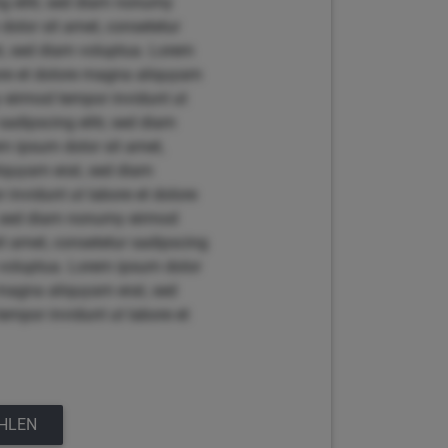
g elitr, sed diam nonumy
dolor sit amet, consetetur
t, sed diam voluptua. Lorem
bore et dolore magna aliquyam
y eirmod tempor invidunt ut
adipscing elitr, sed diam
m ipsum dolor sit amet,
liquyam erat, sed diam
invidunt ut labore et dolore
r, sed diam nonumy eirmod
t amet, consetetur sadipscing
 voluptua. Lorem ipsum dolor
 magna aliquyam erat, sed
empor invidunt ut labore et
EHLEN