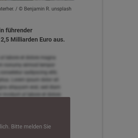
terher.
/ © Benjamin R. unsplash
in führender
2,5 Milliarden Euro aus.
 ut labore et dolore magna
diam nonumy eirmod tempor
onsetetur sadipscing elitr,
tua. Lorem ipsum dolor sit
agna aliquyam erat, sed diam
invidunt ut labore et dolore
r, sed diam nonumy eirmod
t amet, consetetur sadipscing
 voluptua. Lorem ipsum dolor
 magna aliquyam erat, sed
lich. Bitte melden Sie
empor invidunt ut labore et