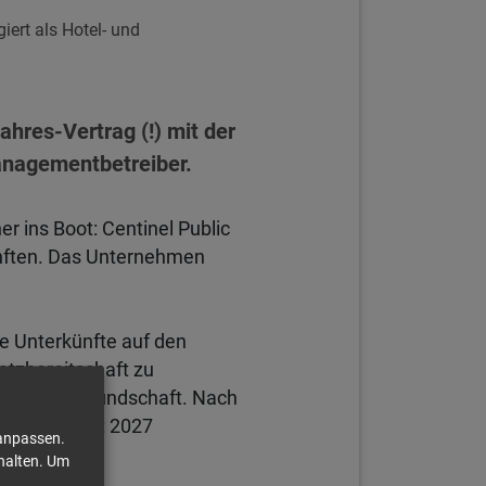
iert als Hotel- und
ahres-Vertrag (!) mit der
Managementbetreiber.
r ins Boot: Centinel Public
künften. Das Unternehmen
e Unterkünfte auf den
atzbereitschaft zu
tige Gastfreundschaft. Nach
G bis Herbst 2027
 anpassen.
halten.
Um