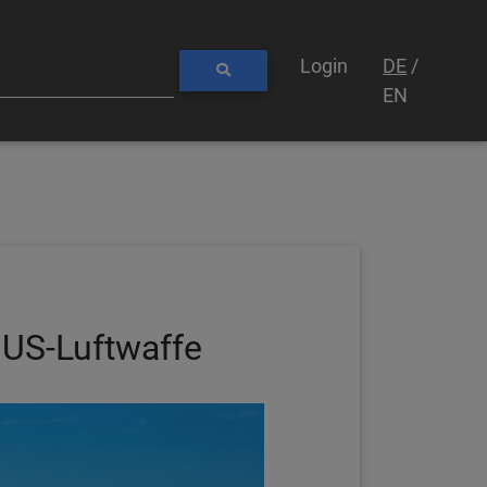
Login
DE
/
EN
 US-Luftwaffe