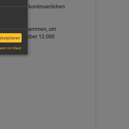
ewährleistet kontinuierlichen
-Programms zusammen, um
0 Hotels und über 12.000
akzeptieren
siert mit Klaro!