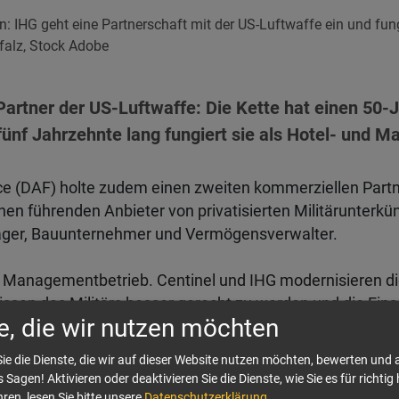
n: IHG geht eine Partnerschaft mit der US-Luftwaffe ein und fung
alz, Stock Adobe
artner der US-Luftwaffe: Die Kette hat einen 50-J
fünf Jahrzehnte lang fungiert sie als Hotel- und 
ce (DAF) holte zudem einen zweiten kommerziellen Partne
inen führenden Anbieter von privatisierten Militärunter
träger, Bauunternehmer und Vermögensverwalter.
 Managementbetrieb. Centinel und IHG modernisieren di
ssen des Militärs besser gerecht zu werden und die Eins
e, die wir nutzen möchten
aten, Familien und anderen offiziellen Reisenden hochwer
agsabschluss und operative Übergabe an Centinel und IH
ie die Dienste, die wir auf dieser Website nutzen möchten, bewerten und
 Sagen! Aktivieren oder deaktivieren Sie die Dienste, wie Sie es für richtig 
ren, lesen Sie bitte unsere
Datenschutzerklärung
.