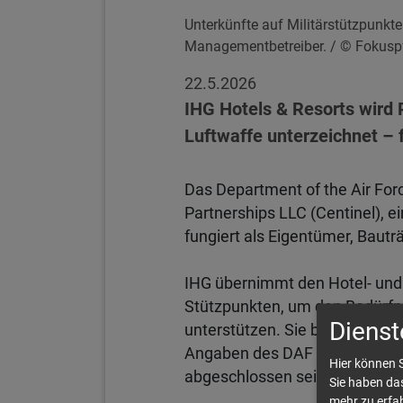
Unterkünfte auf Militärstützpunkte
Managementbetreiber.
/ © Fokuspf
22.5.2026
IHG Hotels & Resorts wird P
Luftwaffe unterzeichnet – 
Das Department of the Air For
Partnerships LLC (Centinel), e
fungiert als Eigentümer, Bau
IHG übernimmt den Hotel- und
Stützpunkten, um den Bedürfni
Dienst
unterstützen. Sie bieten Sold
Angaben des DAF sollen Vertr
Hier können S
abgeschlossen sein.
Sie haben das
mehr zu erfah